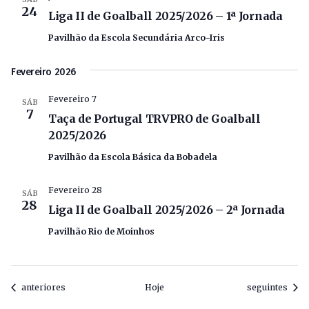
24
Liga II de Goalball 2025/2026 – 1ª Jornada
Pavilhão da Escola Secundária Arco-Iris
Fevereiro 2026
Fevereiro 7
SÁB
7
Taça de Portugal TRVPRO de Goalball
2025/2026
Pavilhão da Escola Básica da Bobadela
Fevereiro 28
SÁB
28
Liga II de Goalball 2025/2026 – 2ª Jornada
Pavilhão Rio de Moinhos
Eventos
Eventos
anteriores
Hoje
seguintes