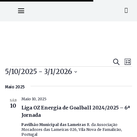
Navega
Na
Pesquisa
Lista
Eventos
de
5/10/2025
 - 
3/1/2026
De
vis
Selecione
Pesqui
de
Maio 2025
a
E
Ev
data.
Maio 10, 2025
Visuali
SÁB
10
Liga OZ Energia de Goalball 2024/2025 – 6ª
De
Jornada
Evento
Pavilhão Municipal das Lameiras
R. da Associação
Moradores das Lameiras 026, Vila Nova de Famalicão,
Portugal