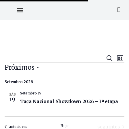
Navega
Na
Pesquisa
Lista
Eventos
de
Próximos
De
vis
Selecione
Pesqui
de
Setembro 2026
a
E
Ev
data.
Setembro 19
Visuali
SÁB
19
Taça Nacional Showdown 2026 – 3ª etapa
De
Evento
Hoje
Eventos
seguintes
Eventos
anteriores