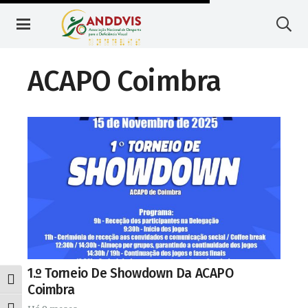
Skip
Skip
to
to
Content
navigation
ACAPO Coimbra
1.º Torneio De Showdown Da ACAPO
Toggle High Contrast
Coimbra