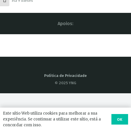
Há 9 meses
Toggle Font size
Apoios:
Política de Privacidade
© 2025 YNG
Este sítio Web utiliza cookies para melhorar a sua
experiência. Se continuar a utilizar este sítio, está a
OK
concordar com isso.