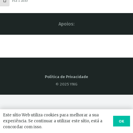
Há 1 ano
Toggle Font size
Apoios:
Política de Privacidade
© 2025 YNG
Este sítio Web utiliza cookies para melhorar a sua
experiência. Se continuar a utilizar este sítio, está a
OK
concordar com isso.