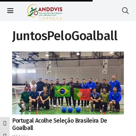
Skip
Skip
to
to
Content
navigation
JuntosPeloGoalball
Portugal Acolhe Seleção Brasileira De
Toggle High Contrast
Goalball