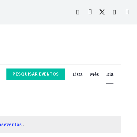
Navegação
PESQUISAR EVENTOS
Lista
Mês
Dia
de
visualizaçã
de
Evento
oseventos
.