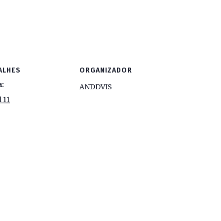
ALHES
ORGANIZADOR
a:
ANDDVIS
l 11