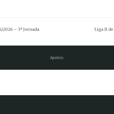
5/2026 – 3ª Jornada
Liga II d
Apoios: