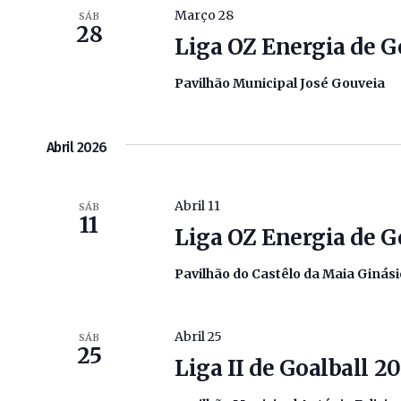
De
com
Março 28
SÁB
28
Eventos
palavra-
Liga OZ Energia de G
chave.
Pavilhão Municipal José Gouveia
Abril 2026
Abril 11
SÁB
11
Liga OZ Energia de G
Pavilhão do Castêlo da Maia Ginás
Abril 25
SÁB
25
Liga II de Goalball 2