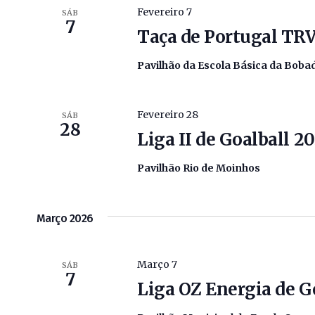
De
com
Fevereiro 7
SÁB
7
Eventos
palavra-
Taça de Portugal TR
chave.
Pavilhão da Escola Básica da Boba
Fevereiro 28
SÁB
28
Liga II de Goalball 2
Pavilhão Rio de Moinhos
Março 2026
Março 7
SÁB
7
Liga OZ Energia de G